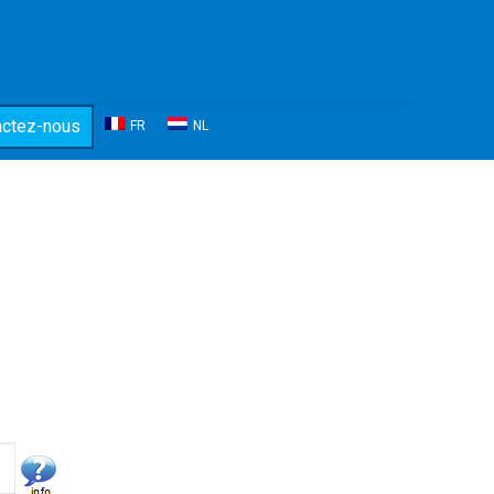
actez-nous
FR
NL