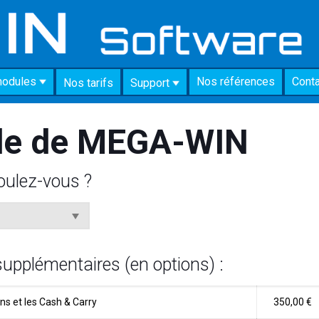
modules
Nos références
Cont
Nos tarifs
Support
de de MEGA-WIN
oulez-vous ?
pplémentaires (en options) :
ns et les Cash & Carry
350,00 €