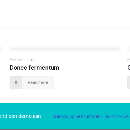
februari 3, 2017
f
Donec fermentum
Read more
jvend een demo aan
Bel ons op het nummer + 32-477-75.6