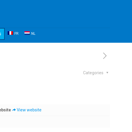
s
FR
NL
Categories
bsite
View website