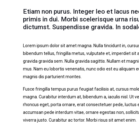
Etiam non purus. Integer leo et lacus n
primis in dui. Morbi scelerisque urna ris
dictumst. Suspendisse gravida. In sodal
Lorem ipsum dolor sit amet magna. Nulla tincidunt in, cursus 
bibendum tellus, fringilla metus, vulputate et, imperdiet si
gravida gravida sem. Nulla gravida sagittis. Nullam et magni
mus. Nam eu lobortis venenatis, nunc odio est eu aliquam eu
magnis dis parturient montes.
Fusce fringilla tempus purus feugiat facilisis at, cursus mole
magna. Curabitur interdum at, bibendum a, iaculis nisl. Ut ve
rhoncus eget, porta ornare, erat consectetuer pede, luctus et
accumsan pede interdum vitae, ornare egestas non, sollicitudi
viverra justo. Curabitur ac tortor. Morbi risus sit amet enim.