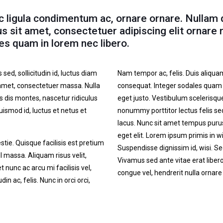
ec ligula condimentum ac, ornare ornare. Nullam 
us sit amet, consectetuer adipiscing elit ornare n
es quam in lorem nec libero.
sed, sollicitudin id, luctus diam
Nam tempor ac, felis. Duis aliquam,
t amet, consectetuer massa. Nulla
consequat. Integer sodales quam 
s dis montes, nascetur ridiculus
eget justo. Vestibulum scelerisque
ismod id, luctus et netus et
nonummy porttitor lectus felis se
lacus. Nunc sit amet tempus purus
eget elit. Lorem ipsum primis in wi
stie. Quisque facilisis est pretium
Suspendisse dignissim id, wisi. Sed
l massa. Aliquam risus velit,
Vivamus sed ante vitae erat libero,
 nunc ac arcu mi facilisis vel,
congue vel, hendrerit nulla ornare 
n ac, felis. Nunc in orci orci,