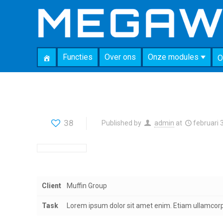
Functies
Over ons
Onze modules
O
38
Published by
admin
at
februari 
Client
Muffin Group
Task
Lorem ipsum dolor sit amet enim. Etiam ullamcorpe