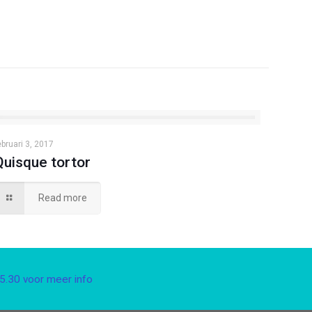
ebruari 3, 2017
Quisque tortor
Read more
5.30 voor meer info