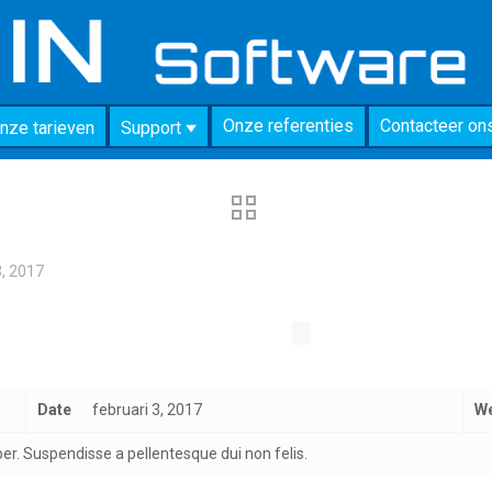
Onze referenties
Contacteer on
nze tarieven
Support
3, 2017
Date
februari 3, 2017
We
r. Suspendisse a pellentesque dui non felis.